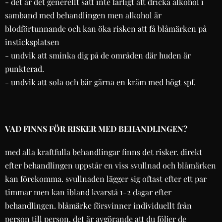
- det är det generellt sätt inte farligt att dricka alkohol i
samband med behandlingen men alkohol är
blodförtunnande och kan öka risken att få blåmärken på
insticksplatsen
- undvik att sminka dig på de områden där huden är
punkterad.
- undvik att sola och bär gärna en kräm med högt spf.
VAD FINNS FÖR RISKER MED BEHANDLINGEN?
med alla kraftfulla behandlingar finns det risker. direkt
efter behandlingen uppstår en viss svullnad och blåmärken
kan förekomma. svullnaden lägger sig oftast efter ett par
timmar men kan ibland kvarstå 1-2 dagar efter
behandlingen. blåmärke försvinner individuellt från
person till person. det är avgörande att du följer de