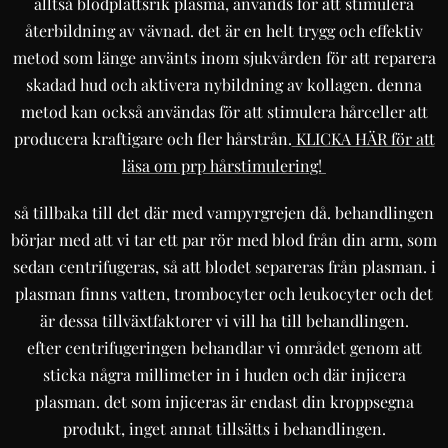
alltså blodplättsrik plasma, används för att stimulera
återbildning av vävnad. det är en helt trygg och effektiv
metod som länge använts inom sjukvården för att reparera
skadad hud och aktivera nybildning av kollagen. denna
metod kan också användas för att stimulera hårceller att
producera kraftigare och fler hårstrån.
KLICKA HÄR för att
läsa om prp hårstimulering!
så tillbaka till det där med vampyrgrejen då. behandlingen
börjar med att vi tar ett par rör med blod från din arm, som
sedan centrifugeras, så att blodet separeras från plasman. i
plasman finns vatten, trombocyter och leukocyter och det
är dessa tillväxtfaktorer vi vill ha till behandlingen.
efter centrifugeringen behandlar vi området genom att
sticka några millimeter in i huden och där injicera
plasman. det som injiceras är endast din kroppsegna
produkt, inget annat tillsätts i behandlingen.