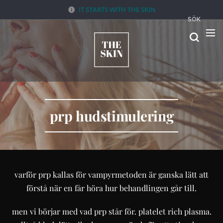
IT STARTS WITH THE SKIN
SÖK
prp hudstimulering
varför prp kallas för vampyrmetoden är ganska lätt att
förstå när en får höra hur behandlingen går till.
men vi börjar med vad prp står för. platelet rich plasma.