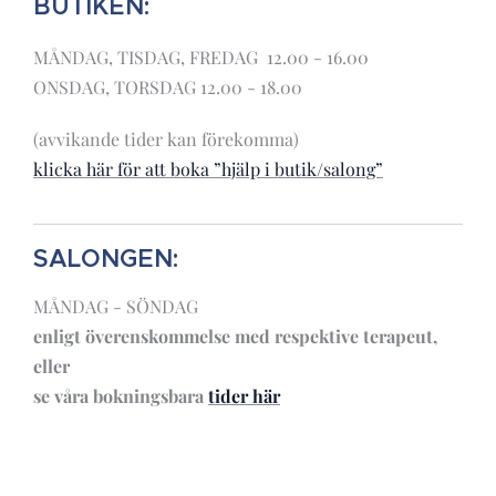
BUTIKEN:
MÅNDAG, TISDAG, FREDAG 12.00 - 16.00
ONSDAG, TORSDAG 12.00 - 18.00
(avvikande tider kan förekomma)
klicka här för att boka ”hjälp i butik/salong”
SALONGEN:
MÅNDAG - SÖNDAG
enligt överenskommelse
med respektive terapeut,
eller
se våra bokningsbara
tider här