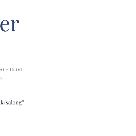
er
 - 16.00
0
tik/salong”