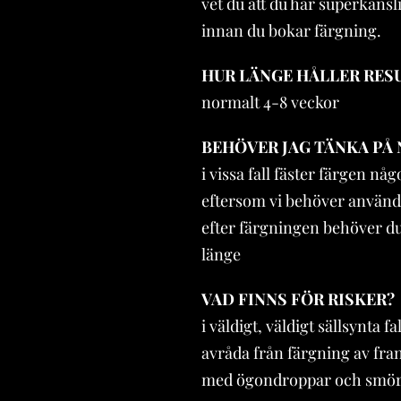
vet du att du har superkänsli
innan du bokar färgning.
HUR LÄNGE HÅLLER RES
normalt 4-8 veckor
BEHÖVER JAG TÄNKA PÅ
i vissa fall fäster färgen n
eftersom vi behöver använda
efter färgningen behöver du 
länge
VAD FINNS FÖR RISKER?
i väldigt, väldigt sällsynta 
avråda från färgning av fra
med ögondroppar och smörja