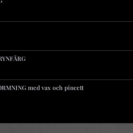
G
YNFORMNING
RYNFÄRG
MNING med vax och pincett