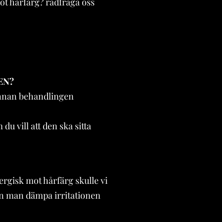
mot hårfärg? rådfråga oss
EN?
a innan behandlingen
u vill att den ska sitta
llergisk mot hårfärg skulle vi
kan man dämpa irritationen