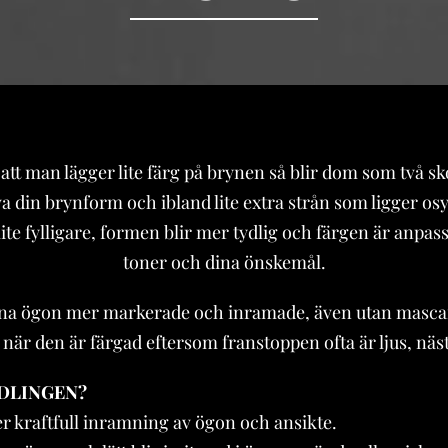
ör att man lägger lite färg på brynen så blir dom som två s
a din brynform och ibland lite extra strån som ligger osy
lite fylligare, formen blir mer tydlig och färgen är anpass
toner och dina önskemål.
dina ögon mer markerade och inramade, även utan mascar
ut när den är färgad eftersom franstoppen ofta är ljus, n
DLINGEN?
ller kraftfull inramning av ögon och ansikte.