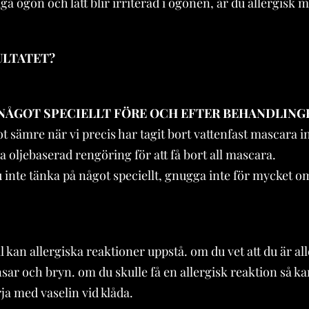
ga ögon och lätt blir irriterad i ögonen, är du allergisk 
ULTATET?
 NÅGOT SPECIELLT FÖRE OCH EFTER BEHANDLING
ågot sämre när vi precis har tagit bort vattenfast mascar
 oljebaserad rengöring för att få bort all mascara.
inte tänka på något speciellt, gnugga inte för mycket om d
fall kan allergiska reaktioner uppstå. om du vet att du är a
nsar och bryn. om du skulle få en allergisk reaktion så 
 med vaselin vid klåda.