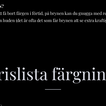
N?
tt få bort färgen i förtid, på brynen kan du gnugga med re
 huden (det är ofta det som får brynen att se extra krafti
rislista färgni