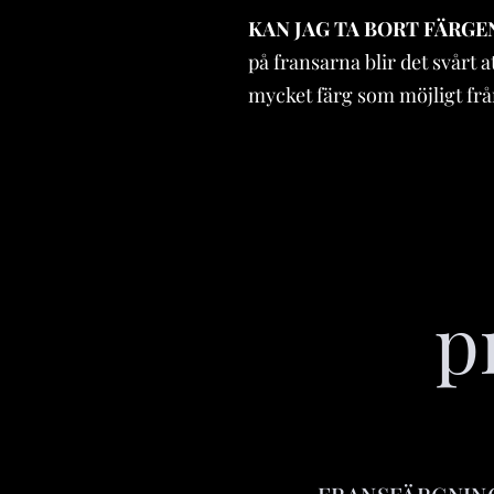
KAN JAG TA BORT FÄRGE
på fransarna blir det svårt a
mycket färg som möjligt från
p